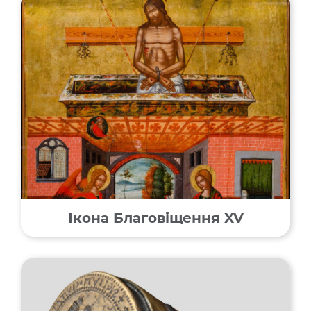
Ікона Благовіщення XV