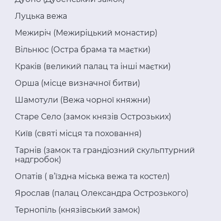
Луцька вежа
Межиріч (Межиріцький монастир)
Вільнюс (Остра брама та маєтки)
Краків (великий палац та інші маєтки)
Орша (місце визначної битви)
Шамотули (Вежа чорної княжни)
Старе Село (замок князів Острозьких)
Київ (святі місця та поховання)
Тарнів (замок та грандіозний скульптурний
надгробок)
Опатів ( в’їздна міська вежа та костел)
Ярослав (палац Олександра Острозького)
Тернопіль (князівський замок)