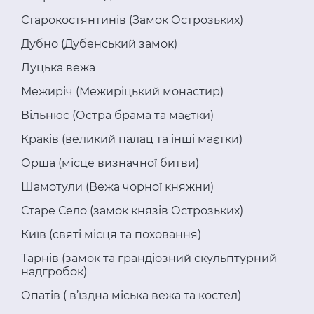
Старокостянтинів (Замок Острозьких)
Дубно (Дубенський замок)
Луцька вежа
Межиріч (Межиріцький монастир)
Вільнюс (Остра брама та маєтки)
Краків (великий палац та інші маєтки)
Орша (місце визначної битви)
Шамотули (Вежа чорної княжни)
Старе Село (замок князів Острозьких)
Київ (святі місця та поховання)
Тарнів (замок та грандіозний скульптурний
надгробок)
Опатів ( в’їздна міська вежа та костел)