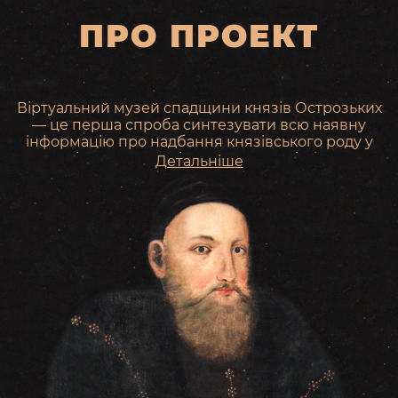
ПРО ПРОЕКТ
Віртуальний музей спадщини князів Острозьких
— це перша спроба синтезувати всю наявну
інформацію про надбання князівського роду у
вигляді онлайн платформи для дослідження та
Детальніше
популяризації спільної історії.