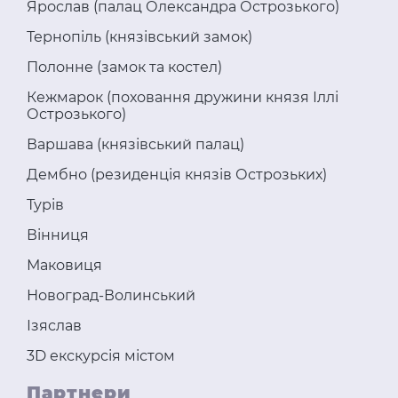
Ярослав (палац Олександра Острозького)
Тернопіль (князівський замок)
Полонне (замок та костел)
Кежмарок (поховання дружини князя Іллі
Острозького)
Варшава (князівський палац)
Дембно (резиденція князів Острозьких)
Турів
Вінниця
Маковиця
Новоград-Волинський
Ізяслав
3D екскурсія містом
Партнери