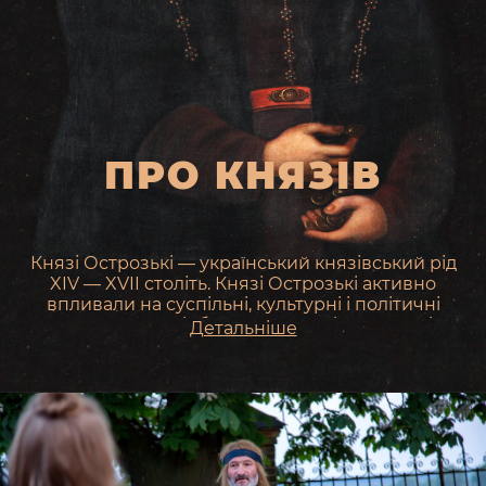
ПРО КНЯЗІВ
Князі Острозькі — український князівський рід
XIV — XVII століть. Князі Острозькі активно
впливали на суспільні, культурні і політичні
процеси, що відбувались на всій території
Детальніше
України і багатьох сусідніх країн.