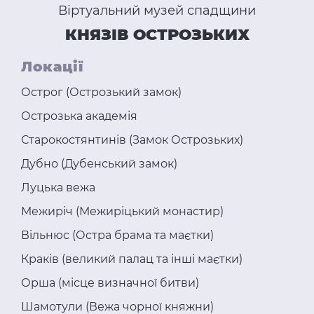
Віртуальний музей спадщини
КНЯЗІВ ОСТРОЗЬКИХ
Локації
Острог (Острозький замок)
Острозька академія
Старокостянтинів (Замок Острозьких)
Дубно (Дубенський замок)
Луцька вежа
Межиріч (Межиріцький монастир)
Вільнюс (Остра брама та маєтки)
Краків (великий палац та інші маєтки)
Орша (місце визначної битви)
Шамотули (Вежа чорної княжни)