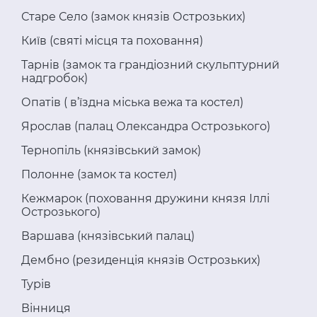
Старе Село (замок князів Острозьких)
Київ (святі місця та поховання)
Тарнів (замок та грандіозний скульптурний
надгробок)
Опатів ( в’їздна міська вежа та костел)
Ярослав (палац Олександра Острозького)
Тернопіль (князівський замок)
Полонне (замок та костел)
Кежмарок (поховання дружини князя Іллі
Острозького)
Варшава (князівський палац)
Дембно (резиденція князів Острозьких)
Турів
Вінниця