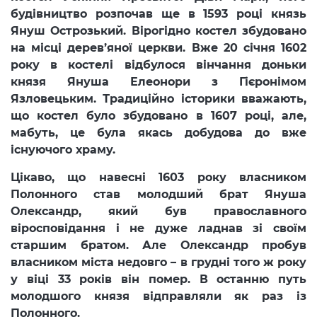
будівництво розпочав ще в 1593 році князь
Януш Острозький. Вірогідно костел збудовано
на місці дерев’яної церкви. Вже 20 січня 1602
року в костелі відбулося вінчання доньки
князя Януша Елеонори з Гієронімом
Язловецьким. Традиційно історики вважають,
що костел було збудовано в 1607 році, але,
мабуть, це була якась добудова до вже
існуючого храму.
Цікаво, що навесні 1603 року власником
Полонного став молодший брат Януша
Олександр, який був православного
віросповідання і не дуже ладнав зі своїм
старшим братом. Але Олександр пробув
власником міста недовго – в грудні того ж року
у віці 33 років він помер. В останню путь
молодшого князя відправляли як раз із
Полонного.