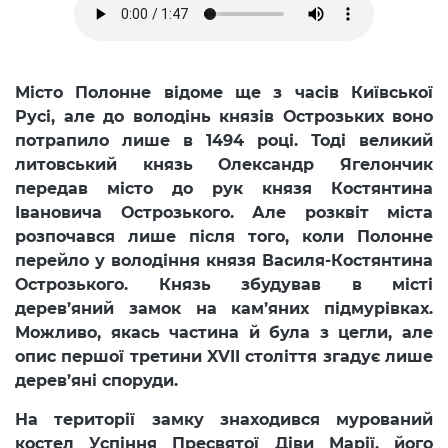
Місто Полонне відоме ще з часів Київської
Русі, але до володінь князів Острозьких воно
потрапило лише в 1494 році. Тоді великий
литовський князь Олександр Ягелончик
передав місто до рук князя Костянтина
Івановича Острозького. Але розквіт міста
розпочався лише після того, коли Полонне
перейло у володіння князя Василя-Костянтина
Острозького. Князь збудував в місті
дерев’яний замок на кам’яних підмурівках.
Можливо, якась частина й була з цегли, але
опис першої третини XVII століття згадує лише
дерев’яні споруди.
На території замку знаходився мурований
костел Успіння Пресвятої Діви Марії, його